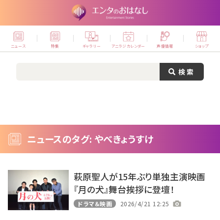
ニュース
特集
ギャラリー
アニラジカレンダー
声優情報
ショップ
ニュースのタグ: やべきょうすけ
萩原聖人が15年ぶり単独主演映画
『月の犬』舞台挨拶に登壇！
ドラマ＆映画
2026/4/21 12:25