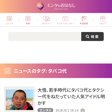
ニュース
特集
ギャラリー
アニラジカレンダー
声優情報
ショップ
ニュースのタグ: タバコ代
大悟、若手時代にタバコ代とタクシ
ー代をねだっていた人気アイドル明
かす
エンタメ
2026/6/2 18:10