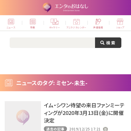
ニュース
特集
ギャラリー
アニラジカレンダー
声優情報
ショップ
ニュースのタグ: ミセン-未生-
イム・シワン待望の来日ファンミーテ
ィングが2020年3月13日(金)に開催
決定
過去の記事
2019/12/25 17:21