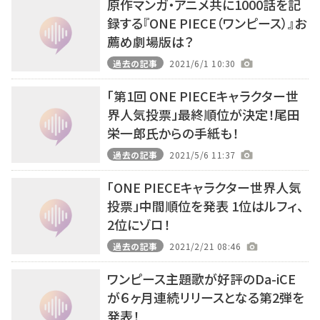
原作マンガ・アニメ共に1000話を記
録する『ONE PIECE（ワンピース）』お
薦め劇場版は？
過去の記事
2021/6/1 10:30
「第1回 ONE PIECEキャラクター世
界人気投票」最終順位が決定！尾田
栄一郎氏からの手紙も！
過去の記事
2021/5/6 11:37
「ONE PIECEキャラクター世界⼈気
投票」中間順位を発表 1位はルフィ、
2位にゾロ！
過去の記事
2021/2/21 08:46
ワンピース主題歌が好評のDa-iCE
が６ヶ月連続リリースとなる第2弾を
発表！