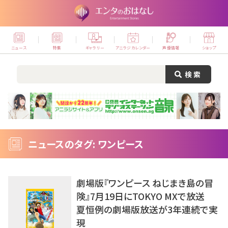
ニュース
特集
ギャラリー
アニラジカレンダー
声優情報
ショップ
ニュースのタグ: ワンピース
劇場版『ワンピース ねじまき島の冒
険』7月19日にTOKYO MXで放送
夏恒例の劇場版放送が3年連続で実
現