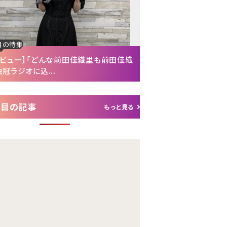
目の特集
注目の特集
タビュー】「どんな前田佳織里も前田佳織
【インタビュー後編】「
冠ラジオに込...
れて（笑）」声優・富...
注目の記事
もっと見る