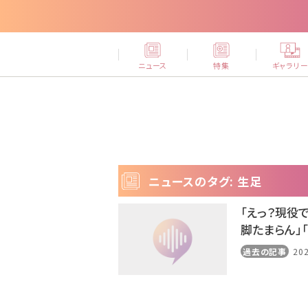
ニュース
特集
ギャラリ
ニュースのタグ: 生足
「えっ？現役
脚たまらん」
過去の記事
202