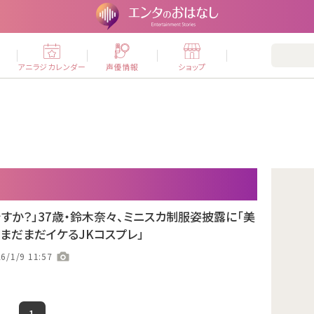
ー
アニラジカレンダー
声優情報
ショップ
ですか？」37歳・鈴木奈々、ミニスカ制服姿披露に「美
「まだまだイケるJKコスプレ」
6/1/9 11:57
1