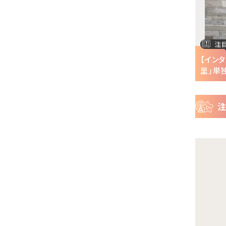
ー
ス
注目の特集
注
半で
【インタビュー】『株式会社マジルミエ』第2期の
【イン
声優・ファイルーズ...
里」単独