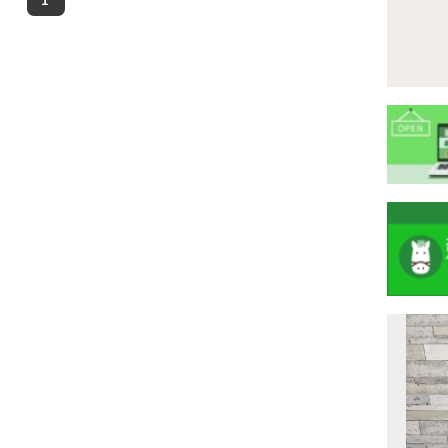
注
目
ニ
ュ
Previous