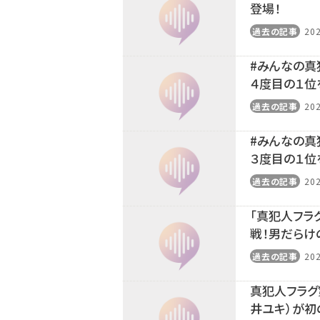
登場！
過去の記事
202
#みんなの真
４度目の１位
過去の記事
202
#みんなの真
３度目の１位
過去の記事
202
「真犯人フラ
戦！男だらけ
過去の記事
202
真犯人フラグ
井ユキ）が初