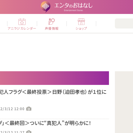
ー
アニラジカレンダー
声優情報
ショップ
犯人フラグ＜最終投票＞日野（迫田孝也）が１位に
2/3/12 12:00
グ」＜最終回＞ついに“真犯人”が明らかに！
2/3/12 11:27