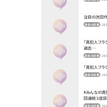
注目の次回
過去の記事
202
「真犯人フラ
過去…
過去の記事
202
「真犯人フラ
過去の記事
202
#みんなの真
回連続３度目
過去の記事
202