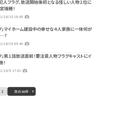
犯人フラグ、放送開始後初となる怪しい人物１位に
宮瑞穂！
1/10/15 18:00
グ」マイホーム建設中の幸せな４人家族に一体何が
…?
1/10/10 09:43
グ」第１話放送直前！要注意人物フラグキャストにイ
施！
1/10/9 17:01
2
次の30件