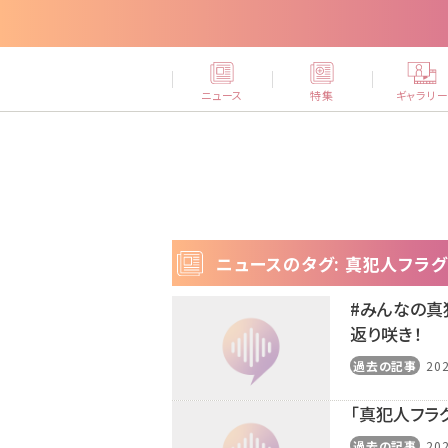
ニュース
特集
ギャラリ
ニュースのタグ: 真犯人フラグ
#みんなの真
返り咲き！
過去の記事
202
「真犯人フラ
過去の記事
202