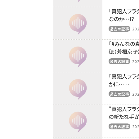
「真犯人フラ
なのか…!?
過去の記事
202
「#みんなの
穂（芳根京子
過去の記事
202
「真犯人フラ
かに……
過去の記事
202
“真犯人フラ
の新たな手が
過去の記事
202