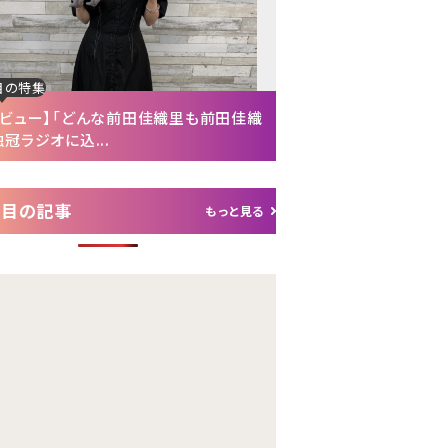
注目の特集
】「どんな前田佳織里も前田佳織
【インタビュー後編】「生霊が憑
に込...
れて（笑）」声優・富...
注目の記事
もっと見る