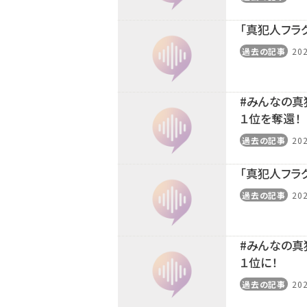
「真犯人フラ
過去の記事
202
注目の特集
し』！
【インタビュー】本仮屋ユイカ、ラジオ5年半で
たどり着いた”今”「...
#みんなの真
１位を奪還！
過去の記事
202
「真犯人フラ
過去の記事
202
#みんなの真
１位に！
過去の記事
202