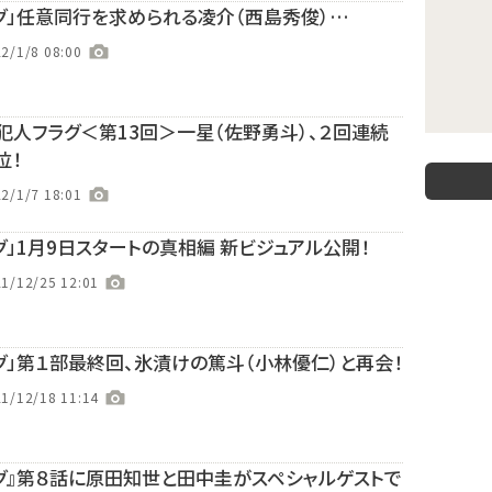
グ」任意同行を求められる凌介（西島秀俊）…
2/1/8 08:00
犯人フラグ＜第13回＞一星（佐野勇斗）、２回連続
位！
2/1/7 18:01
グ」1月9日スタートの真相編 新ビジュアル公開！
1/12/25 12:01
グ」第１部最終回、氷漬けの篤斗（小林優仁）と再会！
1/12/18 11:14
グ』第８話に原田知世と田中圭がスペシャルゲストで