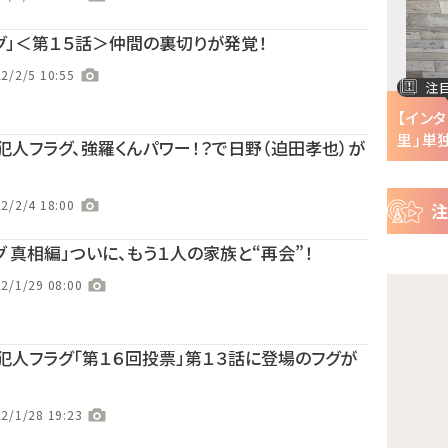
ー
ス
グ」＜第１５話＞仲間の裏切りが発覚！
2/2/5 10:55
注目の特集
注目の特集
【インタビュー】『株式会社マジルミエ』第2期の
【インタビュー
声優・ファイルーズ...
里」単独冠ラジオ
犯人フラグ、強羅くんパワー！？で日野（迫田孝也）が
2/2/4 18:00
グ 真相編」ついに、もう１人の家族と“再会”！
2/1/29 08:00
犯人フラグ「第１６回投票」第１３話に登場のフグが
2/1/28 19:23