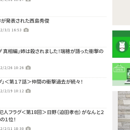
作が発表された西島秀俊
2/3/1 16:53
グ 真相編」姉は殺されました！瑞穂が語った衝撃の
2/2/26 10:26
グ」＜第１７話＞仲間の衝撃過去が続々！
2/2/19 10:12
注
目
犯人フラグ＜第18回＞日野（迫田孝也）がなんと２
ニ
の１位！
ュ
Previous
2/2/11 18:30