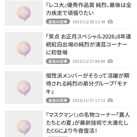
『レコ大』優秀作品賞 純烈、最後は全
力疾走で頑張りたい
過去の記事
2025/12/28 12:30
「笑点 お正月スペシャル2026」8年連
続紅白出場の純烈が演芸コーナー
に初登場
過去の記事
2025/12/27 06:00
個性派メンバーがそろって活躍が期
待される純烈の弟分グループ「モナ
キ」
過去の記事
2025/11/27 17:12
『マスクマン！』の名物コーナー「異人
たちとの夏」が最新技術で大進化し
たCGにより今夜復活！