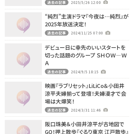
過去の記事
2025/5/26 12:00
“純烈”主演ドラマ『今夜は…純烈』が
2025年放送決定！
過去の記事
2024/11/25 07:00
デビュー日に幸先のいいスタートを
切った話題のグループ ＳＨＯＷ―Ｗ
Ａ
過去の記事
2024/9/5 18:15
映画『ラブリセット』LiLiCo＆小田井
涼平夫婦揃って登壇！夫婦漫才で会
場は大爆笑！
過去の記事
2024/3/31 11:46
阪口珠美＆小田井涼平が古地図で
GO！押上散歩『ぐるり東京 江戸散歩』