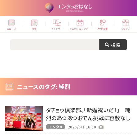
ニュース
特集
ギャラリー
アニラジカレンダー
声優情報
ショップ
ニュースのタグ: 純烈
ダチョウ倶楽部、「新婚祝いだ！」 純
烈のあつあつおでん挑戦に容赦なし
エンタメ
2026/6/1 16:50