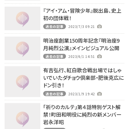
『アイ・アム・冒険少年』脱出島、史上
初の団体戦！
過去の記事
2023/7/3 09:21
明治座創業150周年記念『明治座9
月純烈公演』メインビジュアル公開
過去の記事
2023/6/1 14:51
有吉弘行、紅白歌合戦出場ではしゃ
いでいたダチョウ倶楽部・肥後克広に
ドン引き！
過去の記事
2023/1/9 19:42
「祈りのカルテ」第４話特別ゲスト解
禁！町田和明役に純烈の新メンバー
岩永洋昭