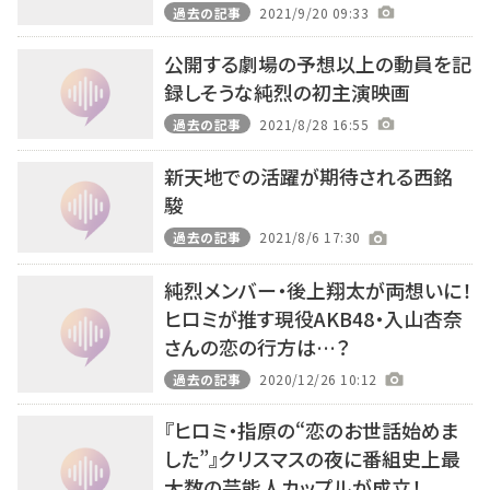
過去の記事
2021/9/20 09:33
公開する劇場の予想以上の動員を記
録しそうな純烈の初主演映画
過去の記事
2021/8/28 16:55
新天地での活躍が期待される西銘
駿
過去の記事
2021/8/6 17:30
純烈メンバー・後上翔太が両想いに！
ヒロミが推す現役AKB48・入山杏奈
さんの恋の行方は…？
過去の記事
2020/12/26 10:12
『ヒロミ・指原の“恋のお世話始めま
した”』クリスマスの夜に番組史上最
大数の芸能人カップルが成立！