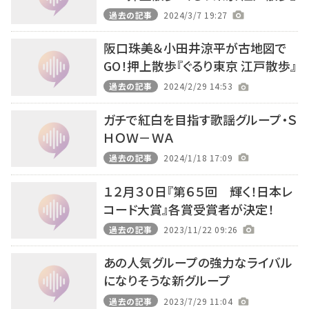
過去の記事
2024/3/7 19:27
阪口珠美＆小田井涼平が古地図で
GO！押上散歩『ぐるり東京 江戸散歩』
過去の記事
2024/2/29 14:53
ガチで紅白を目指す歌謡グループ・Ｓ
ＨＯＷ－ＷＡ
過去の記事
2024/1/18 17:09
１２月３０日『第６５回 輝く！日本レ
コード大賞』各賞受賞者が決定！
過去の記事
2023/11/22 09:26
あの人気グループの強力なライバル
になりそうな新グループ
過去の記事
2023/7/29 11:04