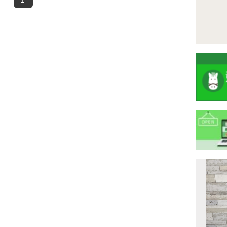
注
目
ニ
ュ
Previous