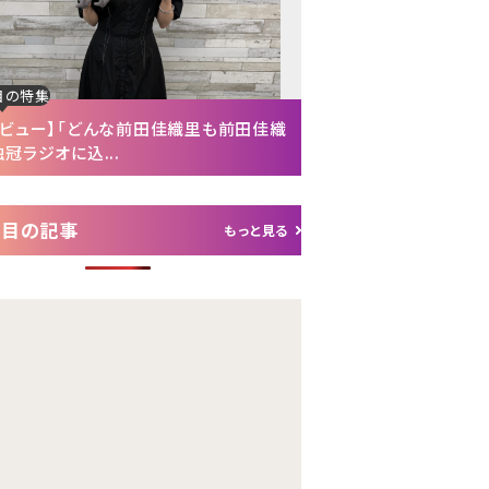
目の特集
注目の特集
タビュー】「どんな前田佳織里も前田佳織
【インタビュー後編】「
冠ラジオに込...
れて（笑）」声優・富...
注目の記事
もっと見る