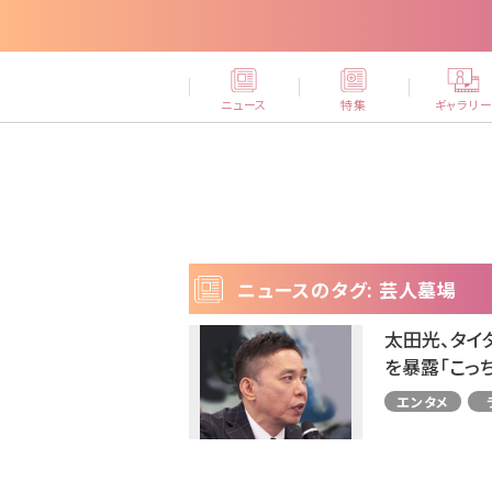
ニュース
特集
ギャラリ
ニュースのタグ: 芸人墓場
太田光、タイ
を暴露「こっ
エンタメ