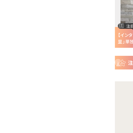
ー
ス
注目の特集
注
半で
【インタビュー】『株式会社マジルミエ』第2期の
【イン
声優・ファイルーズ...
里」単独