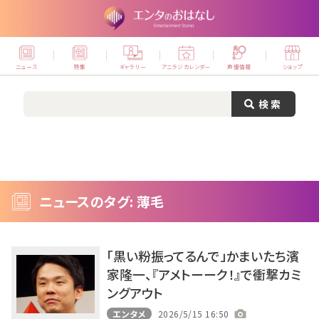
ニュース
特集
ギャラリー
アニラジカレンダー
声優情報
ショップ
ニュースのタグ: 薄毛
「黒い粉振ってるんで」かまいたち濱
家隆一、『アメトーーク！』で衝撃カミ
ングアウト
エンタメ
2026/5/15 16:50