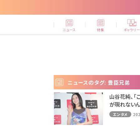
ニュース
特集
ギャラリ
ニュースのタグ: 豊臣兄弟
山谷花純、「
が現れないん
エンタメ
202