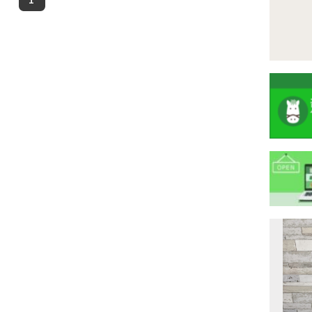
注
目
ニ
ュ
Previous