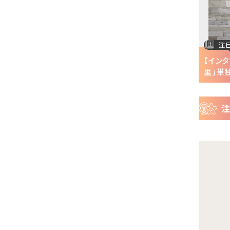
ー
ス
注目の特集
注
半で
【インタビュー】『株式会社マジルミエ』第2期の
【イン
声優・ファイルーズ...
里」単独