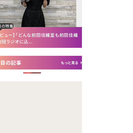
目の特集
注目の特集
タビュー】「どんな前田佳織里も前田佳織
【インタビュー後編】「
冠ラジオに込...
れて（笑）」声優・富...
注目の記事
もっと見る